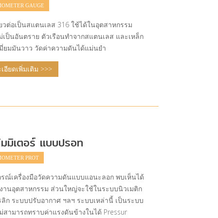
MOMETER GAUGE
ลียวต่อเป็นสแตนเลส 316 ใช้ได้ในอุตสาหกรรม
่เป็นอันตราย ตัวเรือนทำจากสแตนเลส และเหล็ก
มี่ยมมันวาว วัดค่าความดันได้แม่นยำ
อียดเพิ่มเติม >>>
โมมิเตอร์ แบบปรอท
OMETER PROT
ปกรณ์เครื่องมือวัดความดันแบบแอนะลอก พบเห็นได้
นงานอุตสาหกรรม ส่วนใหญ่จะใช้ในระบบนิวเมติก
รลิก ระบบปรับอากาศ ฯลฯ ระบบเหล่านี้ เป็นระบบ
ึงไม่สามารถทราบค่าแรงดันข้างในได้ Pressur