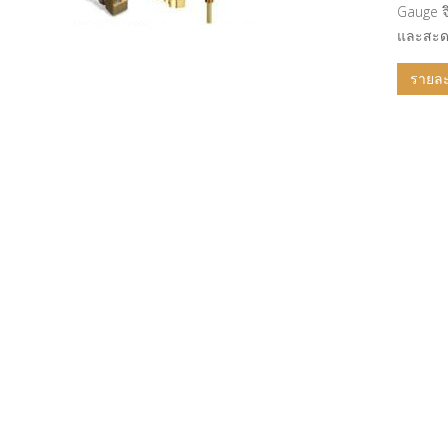
Gauge จ
และสะด
รายละเ