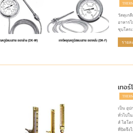
THER
วัสดุเก
อาหารไม
ชุบโครเ
รายละเ
เทอร์
THERM
เป็น อุ
ทั่วไปใ
ส์ ไฮโด
ที่ปิดจ