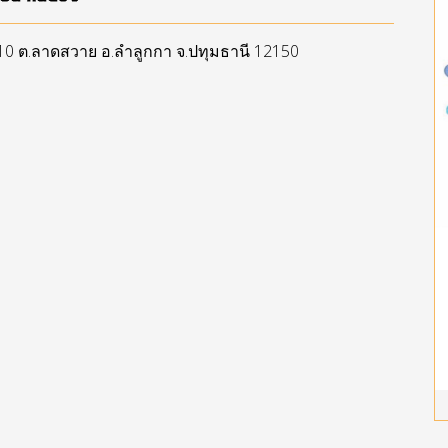
ู่ 10 ต.ลาดสวาย อ.ลำลูกกา จ.ปทุมธานี 12150