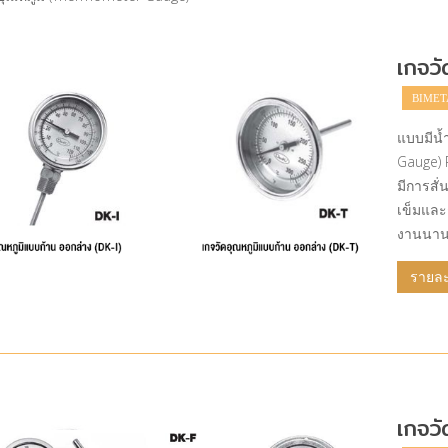
เกจวั
BIMET
แบบมีน้ำ
Gauge) P
มีการสั
เข็มและ
งานนานข
รายละเ
เกจวั